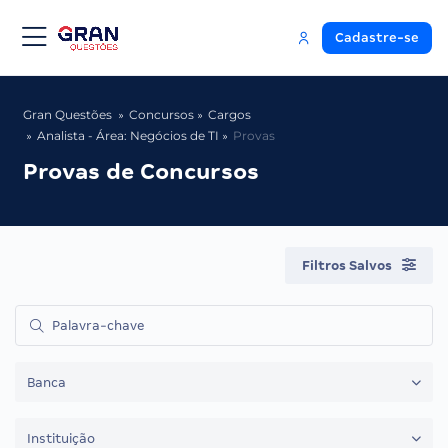
Cadastre-se
Gran Questões
Concursos
Cargos
Analista - Área: Negócios de TI
Provas
Provas de Concursos
Filtros Salvos
Banca
Instituição