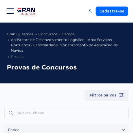
Cadastre-se
Gran Questões
Concursos
Cargos
Assistente de Desenvolvimento Logístico - Área Serviços
Portuários - Especialidade: Monitoramento de Atracação de
Navios
Provas
Provas de Concursos
Filtros Salvos
Banca