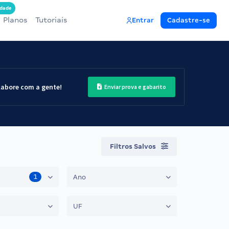
dade
Planos
Tutoriais
Entrar
Cadastre-se
labore com a gente!
Enviar prova e gabarito
Filtros Salvos
1
Ano
UF