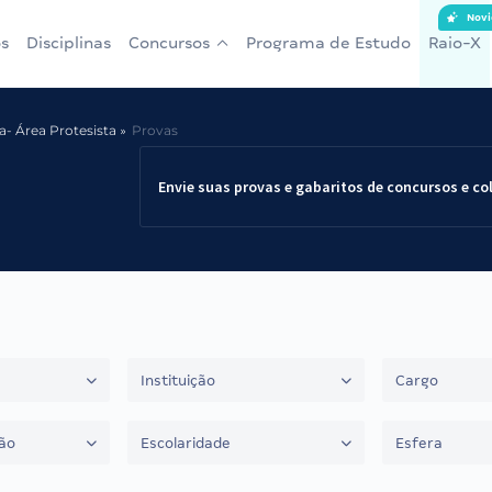
Novi
s
Disciplinas
Concursos
Programa de Estudo
Raio-X
a- Área Protesista
Provas
Envie suas provas e gabaritos de concursos e co
Instituição
Cargo
ão
Escolaridade
Esfera