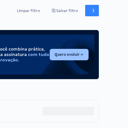
Limpar filtro
Salvar filtro
você combina prática,
(abre em nova aba)
ca assinatura
com tudo
Quero evoluir
provação.