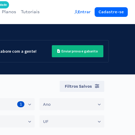
dade
Planos
Tutoriais
Entrar
Cadastre-se
labore com a gente!
Enviar prova e gabarito
Filtros Salvos
1
Ano
UF