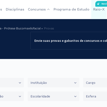
Novi
s
Disciplinas
Concursos
Programa de Estudo
Raio-X
a - Prótese Bucomaxilofacial
Provas
Envie suas provas e gabaritos de concursos e co
Instituição
Cargo
ão
Escolaridade
Esfera