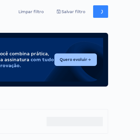
Limpar filtro
Salvar filtro
você combina prática,
(abre em nova aba)
ca assinatura
com tudo
Quero evoluir
provação.