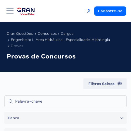
Cadastre-se
Gran Questões
Concursos
Cargos
Engenheiro I- Área Hidráulica - Especialidade: Hidrologia
Provas
Provas de Concursos
Filtros Salvos
Banca