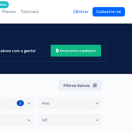
dade
Planos
Tutoriais
Entrar
Cadastre-se
labore com a gente!
Enviar prova e gabarito
Filtros Salvos
1
Ano
UF