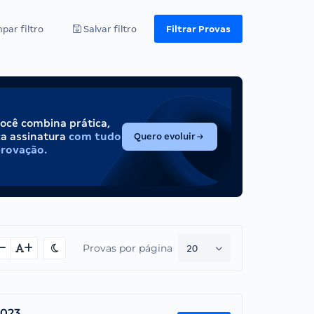
par filtro
Salvar filtro
Filtrar Provas
você combina prática,
(abre em nova aba)
ca assinatura
com tudo
Quero evoluir
provação.
Provas por página
20
2023