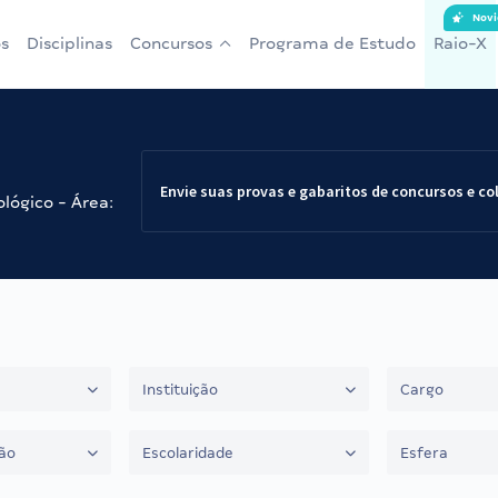
Novi
s
Disciplinas
Concursos
Programa de Estudo
Raio-X
Envie suas provas e gabaritos de concursos e co
ológico - Área:
Instituição
Cargo
ão
Escolaridade
Esfera