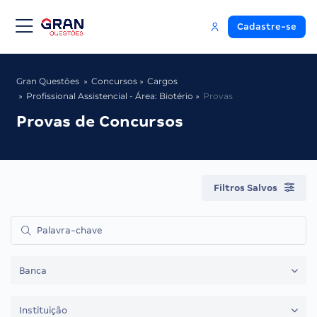
Cadastre-se
Gran Questões
Concursos
Cargos
Profissional Assistencial - Área: Biotério
Provas
Provas de Concursos
Filtros Salvos
Banca
Instituição