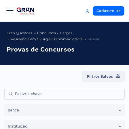
Cadastre-se
Gran Questões
Concursos
Cargos
Residência em Cirurgia Craniomaxilofacial
Provas
Provas de Concursos
Filtros Salvos
Banca
Instituição