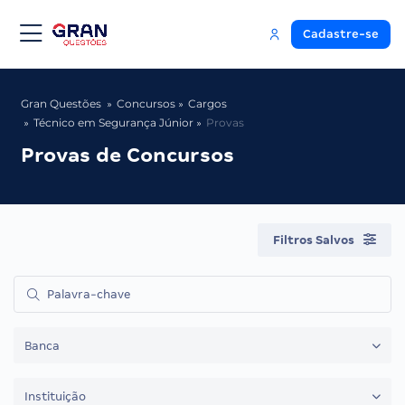
Cadastre-se
Gran Questões
Concursos
Cargos
Técnico em Segurança Júnior
Provas
Provas de Concursos
Filtros Salvos
Banca
Instituição