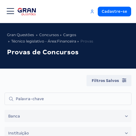
Cadastre-se
Gran Questões
Concursos
Cargos
Técnico legislativo - Área:Financeira
Provas
Provas de Concursos
Filtros Salvos
Banca
Instituição