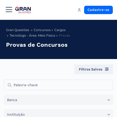
Cadastre-se
Gran Questões
Concursos
Cargos
Tecnólogo - Área: Meio Físico
Provas
Provas de Concursos
Filtros Salvos
Banca
Instituição