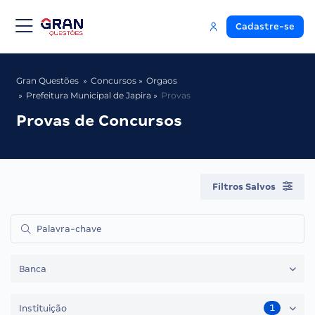
Cadastre-se
Gran Questões
Concursos
Orgaos
Prefeitura Municipal de Japira
Provas
Provas de Concursos
Filtros Salvos
Banca
1
Instituição