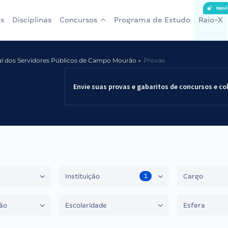
Novi
s
Disciplinas
Concursos
Programa de Estudo
Raio-X
al dos Servidores Públicos de Campo Mourão
Provas
Envie suas provas e gabaritos de concursos e co
1
Instituição
Cargo
ão
Escolaridade
Esfera