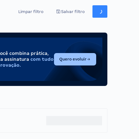
Limpar filtro
Salvar filtro
você combina prática,
(abre em nova aba)
ca assinatura
com tudo
Quero evoluir
provação.