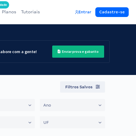
dade
Planos
Tutoriais
Entrar
Cadastre-se
labore com a gente!
Enviar prova e gabarito
Filtros Salvos
Ano
UF