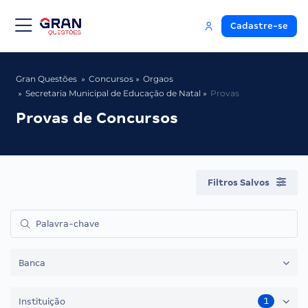
Cadastre-se
Gran Questões
Concursos
Orgaos
Secretaria Municipal de Educação de Natal
Provas
Provas de Concursos
Filtros Salvos
Banca
1
Instituição