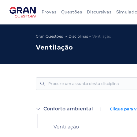
Provas
Questões
Discursivas
Simulado
Gran Questões
Disciplinas
Ventilação
Ventilação
Conforto ambiental
|
Clique para v
Ventilação