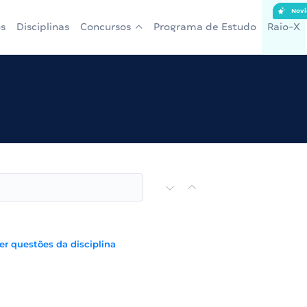
Novi
s
Disciplinas
Concursos
Programa de Estudo
Raio-X
er questões da disciplina