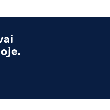
vai
oje.