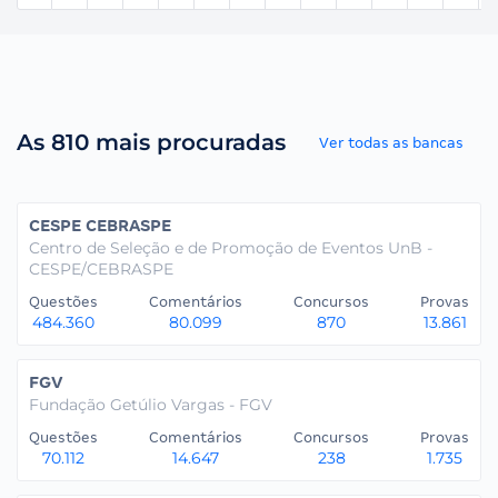
As 810 mais procuradas
Ver todas as bancas
CESPE CEBRASPE
Centro de Seleção e de Promoção de Eventos UnB -
CESPE/CEBRASPE
Questões
Comentários
Concursos
Provas
484.360
80.099
870
13.861
FGV
Fundação Getúlio Vargas - FGV
Questões
Comentários
Concursos
Provas
70.112
14.647
238
1.735