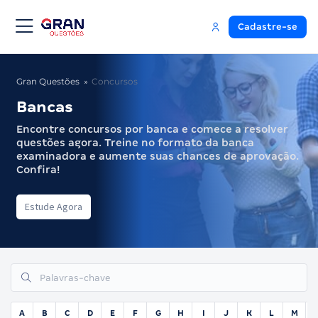
Cadastre-se
Gran Questões
Concursos
Bancas
Encontre concursos por banca e comece a resolver
questões agora. Treine no formato da banca
examinadora e aumente suas chances de aprovação.
Confira!
Estude Agora
A
B
C
D
E
F
G
H
I
J
K
L
M