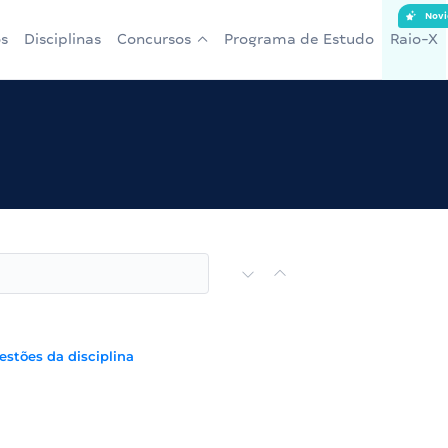
Novi
s
Disciplinas
Concursos
Programa de Estudo
Raio-X
estões da disciplina