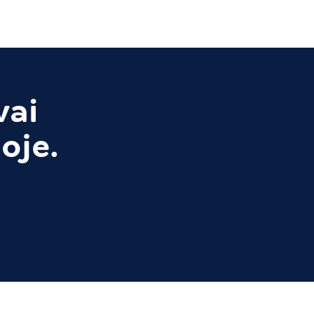
vai
oje.