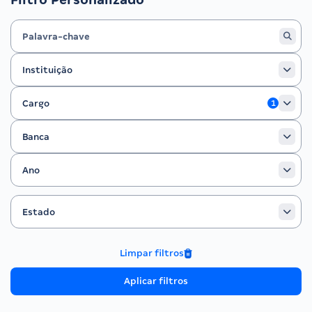
Instituição
Instituição
Cargo
Cargo
1
Banca
Banca
Ano
Ano
Estado
Filtrar por Estado
Estado
Limpar filtros
Aplicar filtros