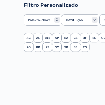
Filtro Personalizado
Instituição
Ca
Instituição
Filtrar por Estado
AC
AL
AM
AP
BA
CE
DF
ES
G
RO
RR
RS
SC
SP
SE
TO