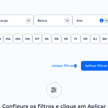
rgo
Banca
Ano
Cargo
Banca
Ano
1
O
MA
MG
MS
MT
PA
PB
PE
PI
PR
RJ
RN
Limpar filtros
Aplicar filtros
Configure os filtros e clique em Aplicar