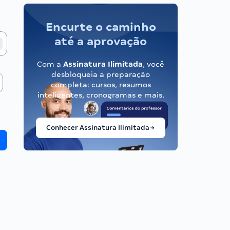
Encurte o caminho
até a aprovação
Com a
Assinatura Ilimitada
, você
desbloqueia a preparação
completa: cursos, resumos
inteligentes, cronogramas e mais.
Conhecer Assinatura Ilimitada