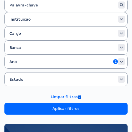
Instituição
Instituição
Cargo
Cargo
Banca
Banca
Ano
Ano
1
Estado
Filtrar por Estado
Estado
Limpar filtros
Aplicar filtros