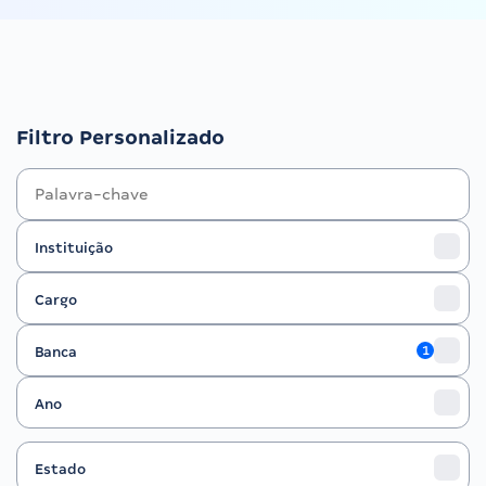
Filtro Personalizado
Instituição
Instituição
Cargo
Cargo
Banca
Banca
1
Ano
Ano
Estado
Filtrar por Estado
Estado