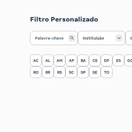
Filtro Personalizado
Instituição
Ca
Instituição
Filtrar por Estado
AC
AL
AM
AP
BA
CE
DF
ES
G
RO
RR
RS
SC
SP
SE
TO