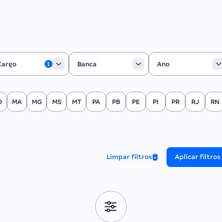
rgo
Banca
Ano
Cargo
Banca
Ano
1
O
MA
MG
MS
MT
PA
PB
PE
PI
PR
RJ
RN
Limpar filtros
Aplicar filtros