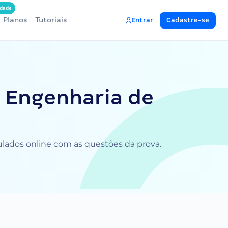
dade
Planos
Tutoriais
Entrar
Cadastre-se
l Engenharia de
mulados online com as questões da prova.