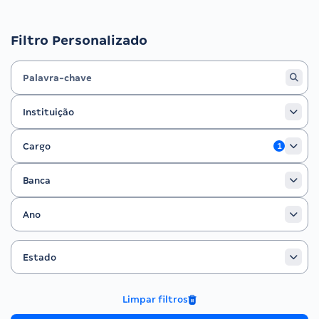
Filtro Personalizado
Instituição
Instituição
Cargo
Cargo
1
Banca
Banca
Ano
Ano
Estado
Filtrar por Estado
Estado
Limpar filtros