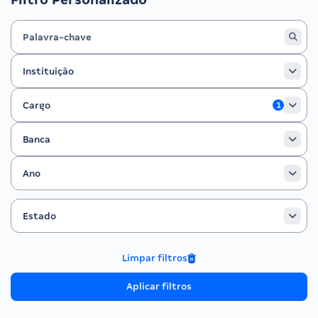
Instituição
Instituição
Cargo
Cargo
1
Banca
Banca
Ano
Ano
Estado
Filtrar por Estado
Estado
Limpar filtros
Aplicar filtros