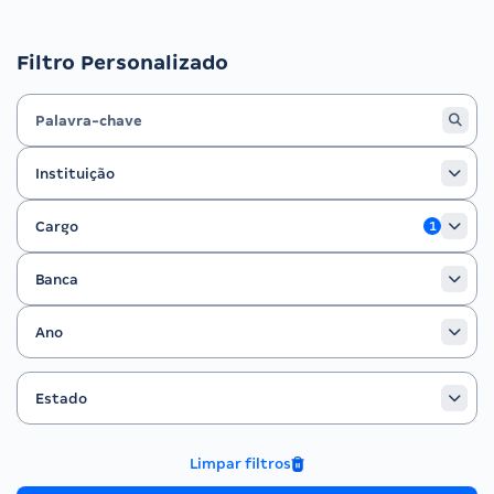
Filtro Personalizado
Instituição
Instituição
Cargo
Cargo
1
Banca
Banca
Ano
Ano
Estado
Filtrar por Estado
Estado
Limpar filtros