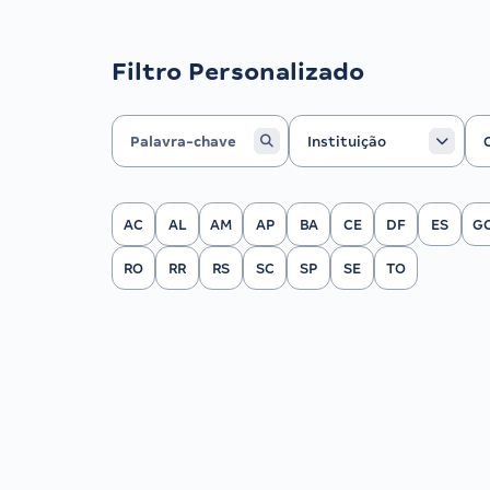
Filtro Personalizado
Instituição
Ca
Instituição
Filtrar por Estado
AC
AL
AM
AP
BA
CE
DF
ES
G
RO
RR
RS
SC
SP
SE
TO