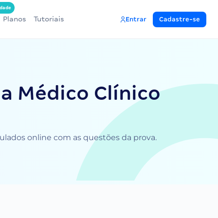
dade
Planos
Tutoriais
Entrar
Cadastre-se
ea Médico Clínico
imulados online com as questões da prova.