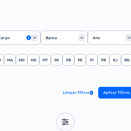
rgo
Banca
Ano
Cargo
Banca
Ano
1
O
MA
MG
MS
MT
PA
PB
PE
PI
PR
RJ
RN
Limpar filtros
Aplicar filtros