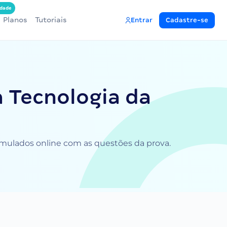
dade
Planos
Tutoriais
Entrar
Cadastre-se
a Tecnologia da
 simulados online com as questões da prova.