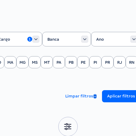
rgo
Banca
Ano
Cargo
Banca
Ano
1
O
MA
MG
MS
MT
PA
PB
PE
PI
PR
RJ
RN
Limpar filtros
Aplicar filtros