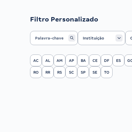
Filtro Personalizado
Instituição
Ca
Instituição
Filtrar por Estado
AC
AL
AM
AP
BA
CE
DF
ES
G
RO
RR
RS
SC
SP
SE
TO