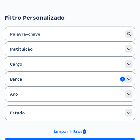
Filtro Personalizado
Instituição
Instituição
Cargo
Cargo
Banca
Banca
1
Ano
Ano
Estado
Filtrar por Estado
Estado
Limpar filtros