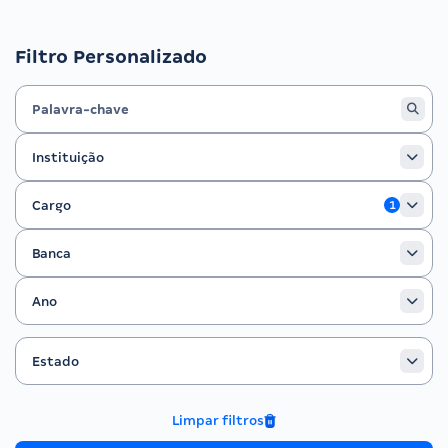
Filtro Personalizado
Instituição
Instituição
Cargo
Cargo
1
Banca
Banca
Ano
Ano
Estado
Filtrar por Estado
Estado
Limpar filtros