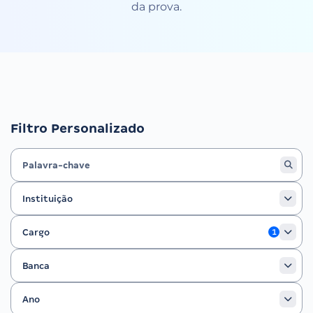
da prova.
Filtro Personalizado
Instituição
Instituição
Cargo
Cargo
1
Banca
Banca
Ano
Ano