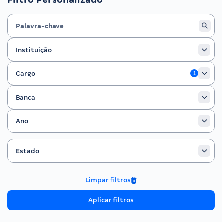
Instituição
Instituição
Cargo
Cargo
1
Banca
Banca
Ano
Ano
Estado
Filtrar por Estado
Estado
Limpar filtros
Aplicar filtros