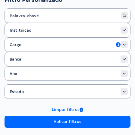
Instituição
Instituição
Cargo
Cargo
1
Banca
Banca
Ano
Ano
Estado
Filtrar por Estado
Estado
Limpar filtros
Aplicar filtros