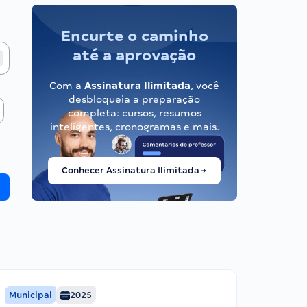
Encurte o caminho
até a aprovação
Com a
Assinatura Ilimitada
, você
desbloqueia a preparação
completa: cursos, resumos
inteligentes, cronogramas e mais.
Conhecer Assinatura Ilimitada
Municipal
2025