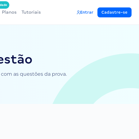
dade
Planos
Tutoriais
Entrar
Cadastre-se
estão
e com as questões da prova.