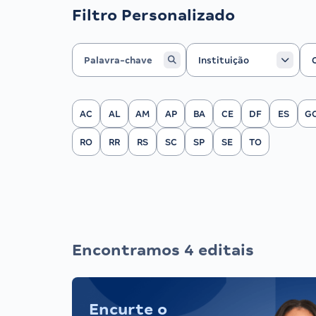
Filtro Personalizado
Instituição
Ca
Instituição
Filtrar por Estado
AC
AL
AM
AP
BA
CE
DF
ES
G
RO
RR
RS
SC
SP
SE
TO
Encontramos 4 editais
Encurte o