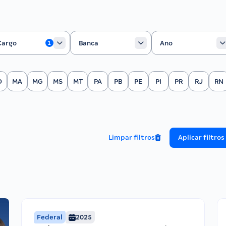
rgo
Banca
Ano
Cargo
Banca
Ano
1
O
MA
MG
MS
MT
PA
PB
PE
PI
PR
RJ
RN
Limpar filtros
Aplicar filtros
Federal
2025