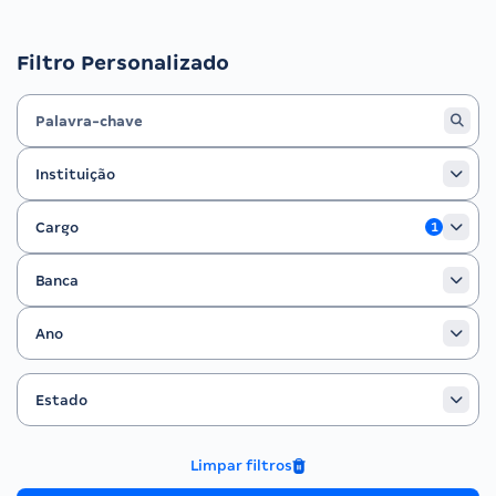
Filtro Personalizado
Instituição
Instituição
Cargo
Cargo
1
Banca
Banca
Ano
Ano
Estado
Filtrar por Estado
Estado
Limpar filtros