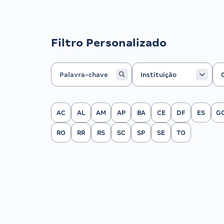
Filtro Personalizado
Instituição
Ca
Instituição
Filtrar por Estado
AC
AL
AM
AP
BA
CE
DF
ES
G
RO
RR
RS
SC
SP
SE
TO