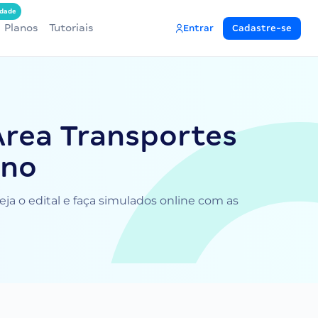
dade
Planos
Tutoriais
Entrar
Cadastre-se
Área Transportes
ano
ja o edital e faça simulados online com as