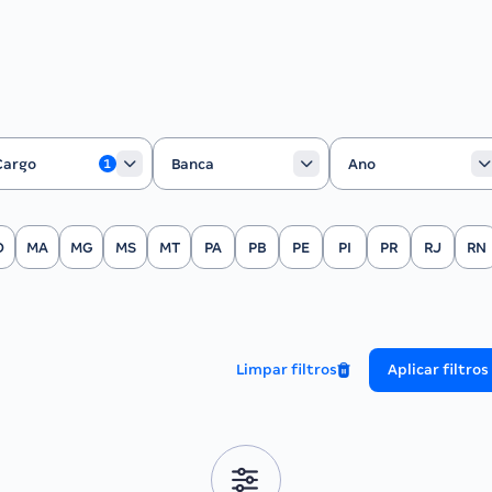
rgo
Banca
Ano
Cargo
Banca
Ano
1
O
MA
MG
MS
MT
PA
PB
PE
PI
PR
RJ
RN
Limpar filtros
Aplicar filtros