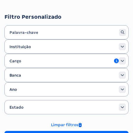
Filtro Personalizado
Instituição
Instituição
Cargo
Cargo
1
Banca
Banca
Ano
Ano
Estado
Filtrar por Estado
Estado
Limpar filtros