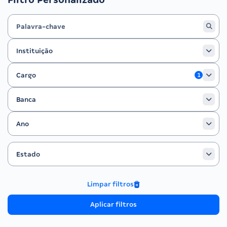
Instituição
Instituição
Cargo
Cargo
1
Banca
Banca
Ano
Ano
Estado
Filtrar por Estado
Estado
Limpar filtros
Aplicar filtros