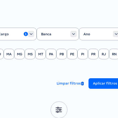
rgo
Banca
Ano
Cargo
Banca
Ano
1
O
MA
MG
MS
MT
PA
PB
PE
PI
PR
RJ
RN
Limpar filtros
Aplicar filtros