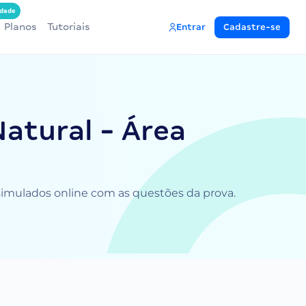
dade
Planos
Tutoriais
Entrar
Cadastre-se
atural - Área
a simulados online com as questões da prova.