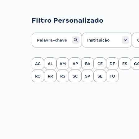
Filtro Personalizado
Instituição
Ca
Instituição
Filtrar por Estado
AC
AL
AM
AP
BA
CE
DF
ES
G
RO
RR
RS
SC
SP
SE
TO