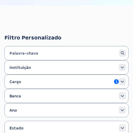
Filtro Personalizado
Instituição
Instituição
Cargo
Cargo
1
Banca
Banca
Ano
Ano
Estado
Filtrar por Estado
Estado