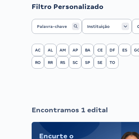
Filtro Personalizado
Instituição
Ca
Instituição
Filtrar por Estado
AC
AL
AM
AP
BA
CE
DF
ES
G
RO
RR
RS
SC
SP
SE
TO
Encontramos 1 edital
Encurte o