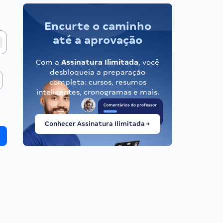
Encurte o caminho
até a aprovação
Com a
Assinatura Ilimitada
, você
desbloqueia a preparação
completa: cursos, resumos
inteligentes, cronogramas e mais.
Conhecer Assinatura Ilimitada