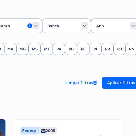
rgo
Banca
Ano
Cargo
Banca
Ano
1
O
MA
MG
MS
MT
PA
PB
PE
PI
PR
RJ
RN
Limpar filtros
Aplicar filtros
Federal
2005