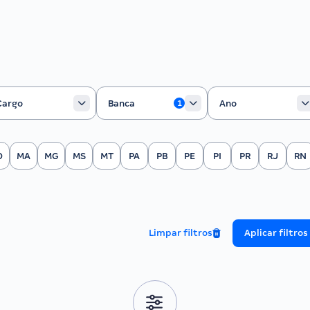
rgo
Banca
Ano
Cargo
Banca
Ano
1
O
MA
MG
MS
MT
PA
PB
PE
PI
PR
RJ
RN
Limpar filtros
Aplicar filtros