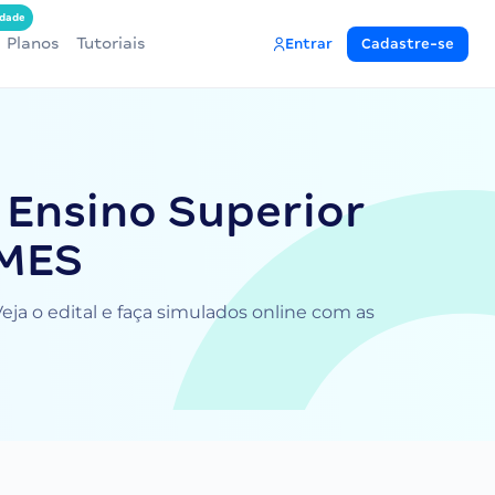
dade
Planos
Tutoriais
Entrar
Cadastre-se
 Ensino Superior
IMES
eja o edital e faça simulados online com as