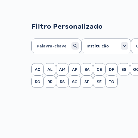
Filtro Personalizado
Instituição
Ca
Instituição
Filtrar por Estado
AC
AL
AM
AP
BA
CE
DF
ES
G
RO
RR
RS
SC
SP
SE
TO