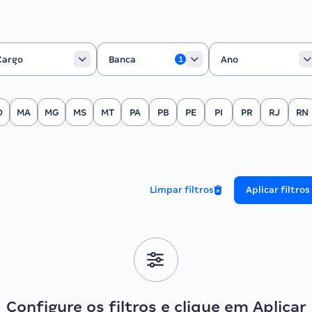
rgo
Banca
Ano
Cargo
Banca
Ano
1
O
MA
MG
MS
MT
PA
PB
PE
PI
PR
RJ
RN
Limpar filtros
Aplicar filtros
Configure os filtros e clique em Aplicar