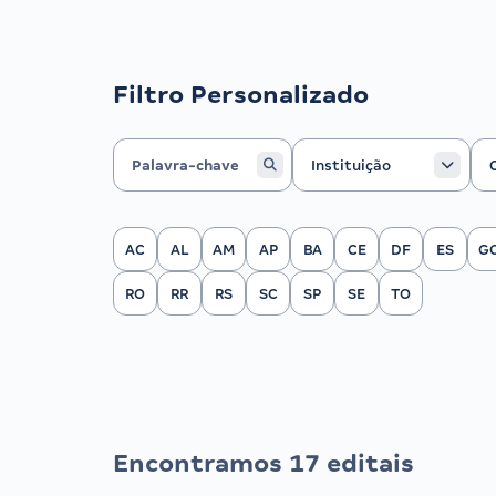
Filtro Personalizado
Instituição
Ca
Instituição
Filtrar por Estado
AC
AL
AM
AP
BA
CE
DF
ES
G
RO
RR
RS
SC
SP
SE
TO
Encontramos 17 editais