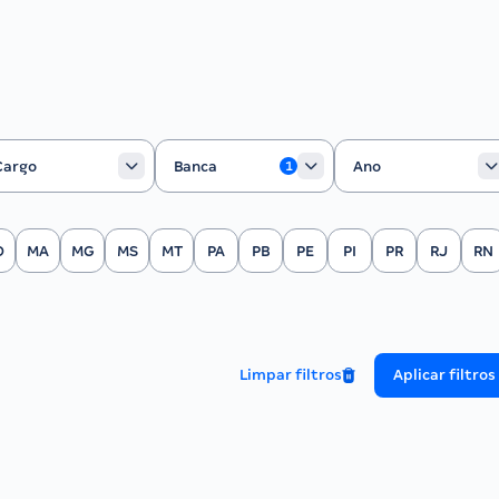
rgo
Banca
Ano
Cargo
Banca
Ano
1
O
MA
MG
MS
MT
PA
PB
PE
PI
PR
RJ
RN
Limpar filtros
Aplicar filtros