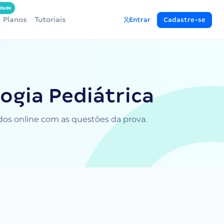
dade
Planos
Tutoriais
Entrar
Cadastre-se
ogia Pediátrica
ados online com as questões da prova.