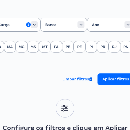
rgo
Banca
Ano
Cargo
Banca
Ano
1
O
MA
MG
MS
MT
PA
PB
PE
PI
PR
RJ
RN
Limpar filtros
Aplicar filtros
Configure os filtros e clique em Aplicar