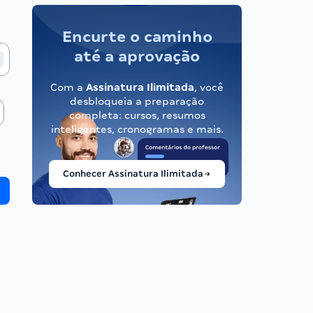
Encurte o caminho
até a aprovação
Com a
Assinatura Ilimitada
, você
desbloqueia a preparação
completa: cursos, resumos
inteligentes, cronogramas e mais.
Conhecer Assinatura Ilimitada