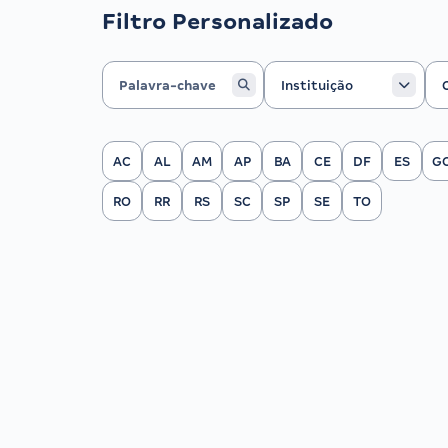
Filtro Personalizado
Instituição
Ca
Instituição
Filtrar por Estado
AC
AL
AM
AP
BA
CE
DF
ES
G
RO
RR
RS
SC
SP
SE
TO