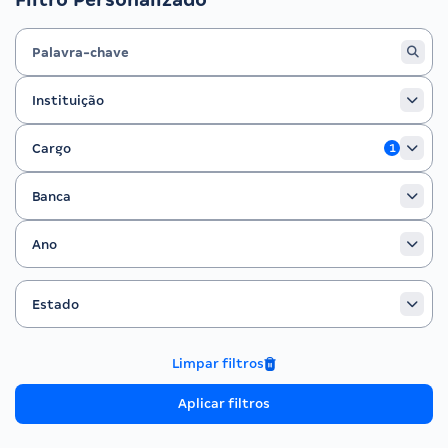
Instituição
Instituição
Cargo
Cargo
1
Banca
Banca
Ano
Ano
Estado
Filtrar por Estado
Estado
Limpar filtros
Aplicar filtros