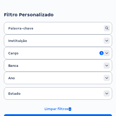
Filtro Personalizado
Instituição
Instituição
Cargo
Cargo
1
Banca
Banca
Ano
Ano
Estado
Filtrar por Estado
Estado
Limpar filtros