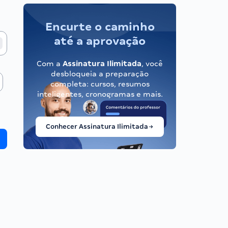
Encurte o caminho
até a aprovação
Com a
Assinatura Ilimitada
, você
desbloqueia a preparação
completa: cursos, resumos
inteligentes, cronogramas e mais.
Conhecer Assinatura Ilimitada