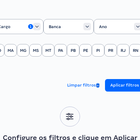
rgo
Banca
Ano
Cargo
Banca
Ano
1
O
MA
MG
MS
MT
PA
PB
PE
PI
PR
RJ
RN
Limpar filtros
Aplicar filtros
Configure os filtros e clique em Aplicar