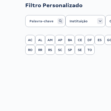
Filtro Personalizado
Instituição
Ca
Instituição
Filtrar por Estado
AC
AL
AM
AP
BA
CE
DF
ES
G
RO
RR
RS
SC
SP
SE
TO