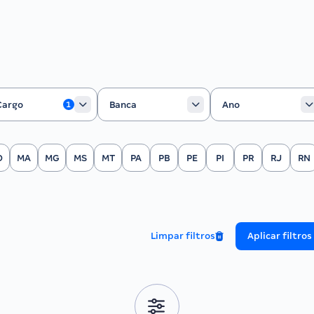
rgo
Banca
Ano
Cargo
Banca
Ano
1
O
MA
MG
MS
MT
PA
PB
PE
PI
PR
RJ
RN
Limpar filtros
Aplicar filtros