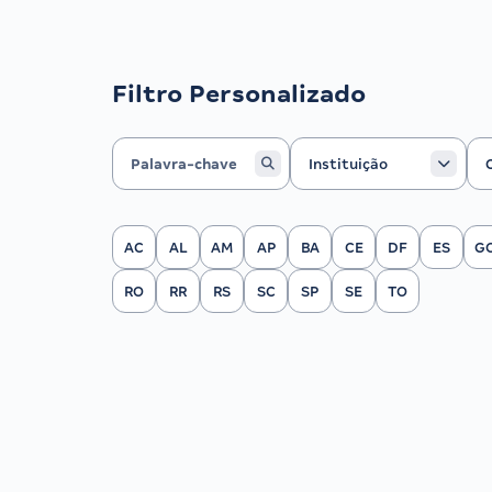
Filtro Personalizado
Instituição
Ca
Instituição
Filtrar por Estado
AC
AL
AM
AP
BA
CE
DF
ES
G
RO
RR
RS
SC
SP
SE
TO