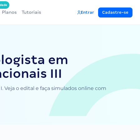
dade
Planos
Tutoriais
Entrar
Cadastre-se
logista em
ionais III
 Veja o edital e faça simulados online com