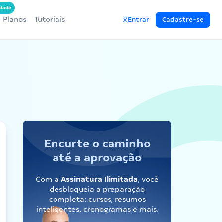
dade
Planos
Tutoriais
Entrar
Cadastre-se
Encurte o caminho
até a aprovação
Com a
Assinatura Ilimitada
, você
desbloqueia a preparação
completa: cursos, resumos
inteligentes, cronogramas e mais.