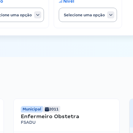
go
Nível
cione uma opção
Selecione uma opção
Municipal
2011
Enfermeiro Obstetra
FSADU