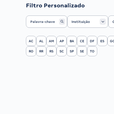
Filtro Personalizado
Instituição
Ca
Instituição
Filtrar por Estado
AC
AL
AM
AP
BA
CE
DF
ES
G
RO
RR
RS
SC
SP
SE
TO