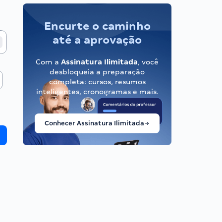
Encurte o caminho
até a aprovação
Com a
Assinatura Ilimitada
, você
desbloqueia a preparação
completa: cursos, resumos
inteligentes, cronogramas e mais.
Conhecer Assinatura Ilimitada