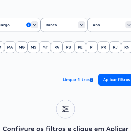
rgo
Banca
Ano
Cargo
Banca
Ano
1
O
MA
MG
MS
MT
PA
PB
PE
PI
PR
RJ
RN
Limpar filtros
Aplicar filtros
Configure os filtros e clique em Aplicar