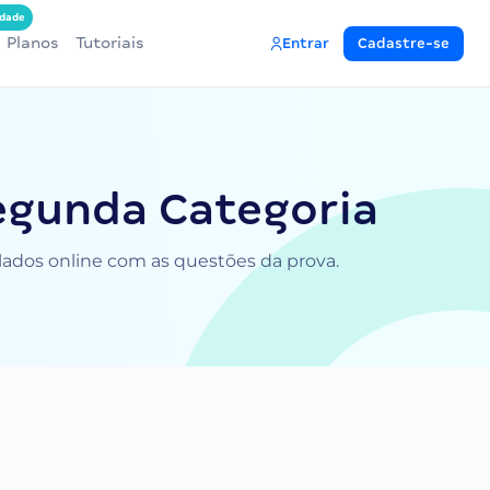
dade
Planos
Tutoriais
Entrar
Cadastre-se
egunda Categoria
ulados online com as questões da prova.